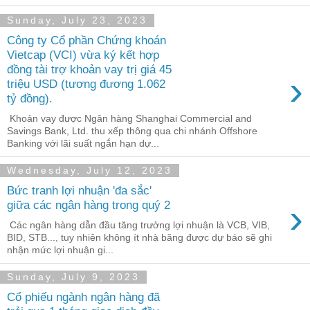
Sunday, July 23, 2023
Công ty Cổ phần Chứng khoán
Vietcap (VCI) vừa ký kết hợp
đồng tài trợ khoản vay trị giá 45
›
triệu USD (tương đương 1.062
tỷ đồng).
Khoản vay được Ngân hàng Shanghai Commercial and
Savings Bank, Ltd. thu xếp thông qua chi nhánh Offshore
Banking với lãi suất ngắn hạn dự...
Wednesday, July 12, 2023
Bức tranh lợi nhuận 'đa sắc'
›
giữa các ngân hàng trong quý 2
Các ngân hàng dẫn đầu tăng trưởng lợi nhuận là VCB, VIB,
BID, STB..., tuy nhiên không ít nhà băng được dự báo sẽ ghi
nhận mức lợi nhuận gi...
Sunday, July 9, 2023
Cổ phiếu ngành ngân hàng đã